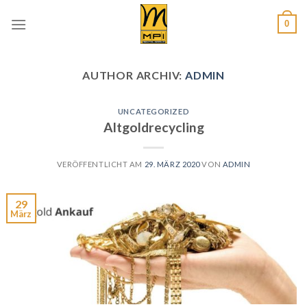
Skip
0
to
content
AUTHOR ARCHIV:
ADMIN
UNCATEGORIZED
Altgoldrecycling
VERÖFFENTLICHT AM
29. MÄRZ 2020
VON
ADMIN
29
März